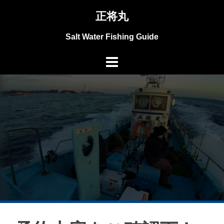
コ
正将丸
ン
テ
Salt Water Fishing Guide
ン
ツ
へ
ス
キ
ッ
プ