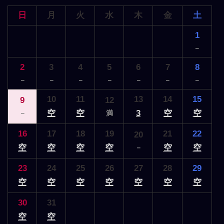
日
月
火
水
木
金
土
1
－
2
3
4
5
6
7
8
－
－
－
－
－
－
－
10
11
13
14
15
9
12
空
空
3
空
空
－
満
16
17
18
19
21
22
20
空
空
空
空
空
空
－
23
24
25
26
27
28
29
空
空
空
空
空
空
空
30
31
空
空