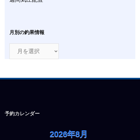
月別の釣果情報
月
別
の
釣
果
情
報
予約カレンダー
2026年8月