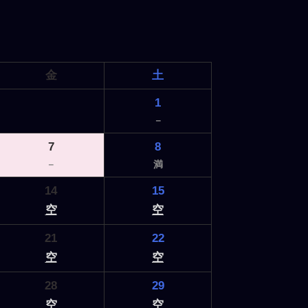
金
土
1
－
7
8
－
満
14
15
空
空
21
22
空
空
28
29
空
空