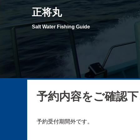
コ
正将丸
ン
テ
Salt Water Fishing Guide
ン
ツ
へ
ス
キ
ッ
プ
予約内容をご確認下
予約受付期間外です。