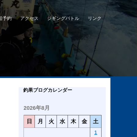
船予約
アクセス
ジギングバトル
リンク
釣果ブログカレンダー
2026年8月
日
月
火
水
木
金
土
1