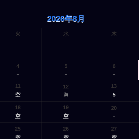
2026年8月
火
水
木
4
5
6
－
－
－
11
13
12
空
5
満
18
19
20
空
空
－
25
26
27
空
空
空