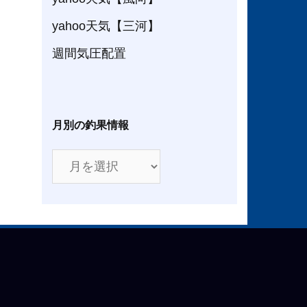
yahoo天気【三河】
週間気圧配置
月別の釣果情報
月
別
の
釣
果
情
報