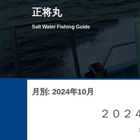
コ
正将丸
ン
テ
Salt Water Fishing Guide
ン
ツ
へ
ス
キ
ッ
プ
月別: 2024年10月
２０２