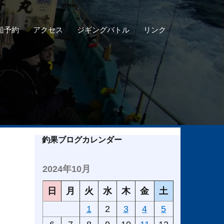
船予約
アクセス
ジギングバトル
リンク
釣果ブログカレンダー
2024年10月
日
月
火
水
木
金
土
1
2
3
4
5