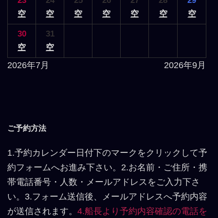
23
24
25
26
27
28
29
空
空
空
空
空
空
空
30
31
空
空
2026年7月
2026年9月
ご予約方法
1.予約カレンダー日付下のマークをクリックして予
約フォームへお進み下さい。2.お名前・ご住所・携
帯電話番号・人数・メールアドレスをご入力下さ
い。3.フォーム送信後、メールアドレスへ予約内容
が送信されます。
4.船長より予約内容確認の電話を