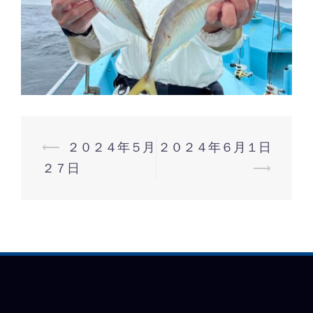
⟵
２０２４年５月
２０２４年６月１日
投
２７日
⟶
稿
ナ
ビ
ゲ
ー
シ
ョ