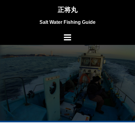
コ
正将丸
ン
テ
Salt Water Fishing Guide
ン
ツ
へ
ス
キ
ッ
プ