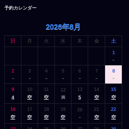
ン
予約カレンダー
2026年8月
日
月
火
水
木
金
土
1
－
2
3
4
5
6
7
8
－
－
－
－
－
－
－
9
10
11
13
14
15
12
4
空
空
5
空
空
満
16
17
18
19
21
22
20
空
空
空
空
空
空
－