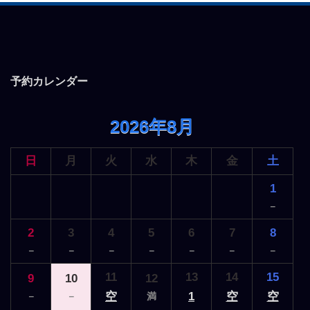
ー
シ
ョ
ン
予約カレンダー
2026年8月
日
月
火
水
木
金
土
1
－
2
3
4
5
6
7
8
－
－
－
－
－
－
－
11
13
14
15
9
10
12
空
1
空
空
－
－
満