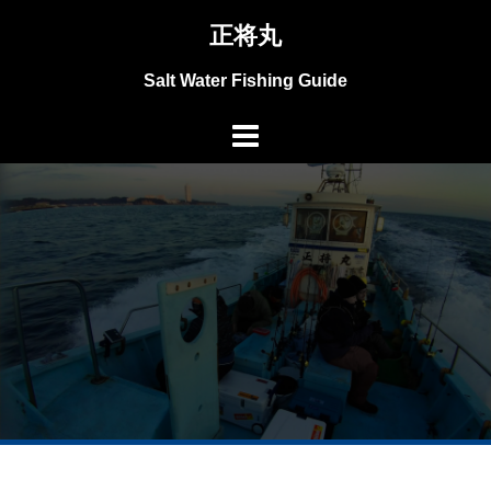
コ
正将丸
ン
テ
Salt Water Fishing Guide
ン
ツ
へ
ス
キ
ッ
プ