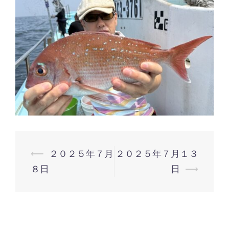
⟵
２０２５年７月
２０２５年７月１３
投
８日
日
⟶
稿
ナ
ビ
ゲ