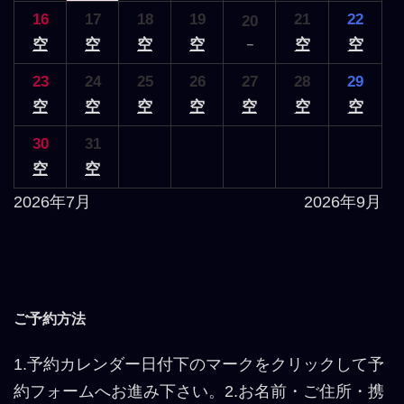
16
17
18
19
21
22
20
空
空
空
空
空
空
－
23
24
25
26
27
28
29
空
空
空
空
空
空
空
30
31
空
空
2026年7月
2026年9月
ご予約方法
1.予約カレンダー日付下のマークをクリックして予
約フォームへお進み下さい。2.お名前・ご住所・携