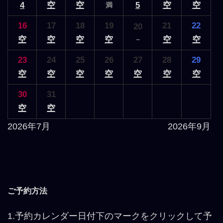
4
空
空
5
空
空
満
16
17
18
19
21
22
20
空
空
空
空
空
空
－
23
24
25
26
27
28
29
空
空
空
空
空
空
空
30
31
空
空
2026年7月
2026年9月
ご予約方法
1.予約カレンダー日付下のマークをクリックして予