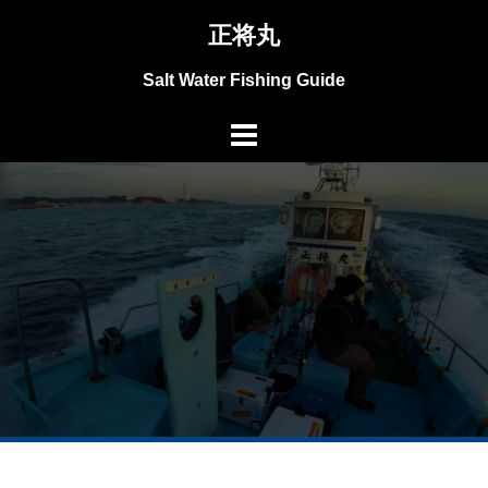
コ
正将丸
ン
テ
Salt Water Fishing Guide
ン
ツ
へ
ス
キ
ッ
プ