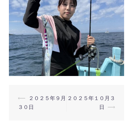
⟵
２０２５年９月
２０２５年１０月３
投
３０日
日
⟶
稿
ナ
ビ