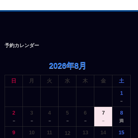
ゲ
ー
シ
ョ
ン
予約カレンダー
2026年8月
日
月
火
水
木
金
土
1
－
2
3
4
5
6
7
8
－
－
－
－
－
－
満
9
10
11
13
14
15
12