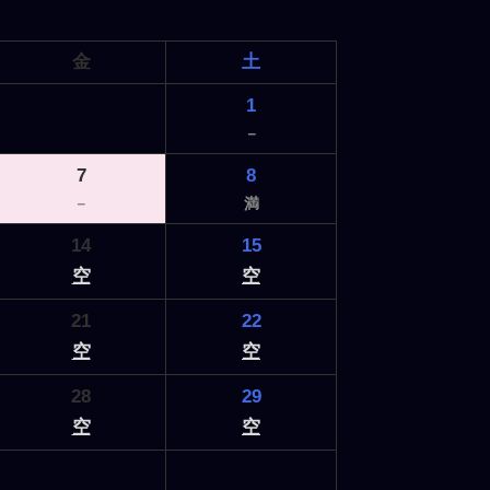
金
土
1
－
7
8
－
満
14
15
空
空
21
22
空
空
28
29
空
空