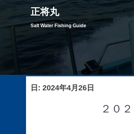
コ
正将丸
ン
テ
Salt Water Fishing Guide
ン
ツ
へ
ス
キ
ッ
プ
日: 2024年4月26日
２０２