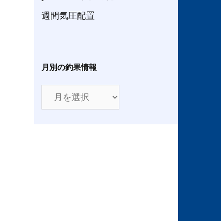
週間気圧配置
月別の釣果情報
月
別
の
釣
果
情
報