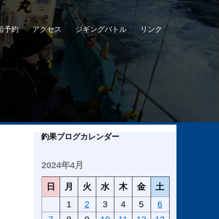
船予約
アクセス
ジギングバトル
リンク
釣果ブログカレンダー
2024年4月
日
月
火
水
木
金
土
1
2
3
4
5
6