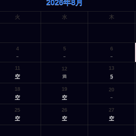
2026年8月
火
水
木
4
5
6
－
－
－
11
13
12
空
5
満
18
19
20
空
空
－
25
26
27
空
空
空