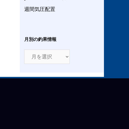
週間気圧配置
月別の釣果情報
月
別
の
釣
果
情
報