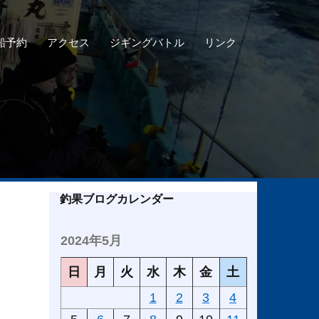
船予約
アクセス
ジギングバトル
リンク
釣果ブログカレンダー
2024年5月
日
月
火
水
木
金
土
1
2
3
4