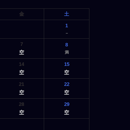
金
土
1
－
7
8
空
満
14
15
空
空
21
22
空
空
28
29
空
空