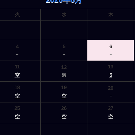
火
水
木
4
5
6
－
－
－
11
13
12
空
5
満
18
19
20
空
空
－
25
26
27
空
空
空