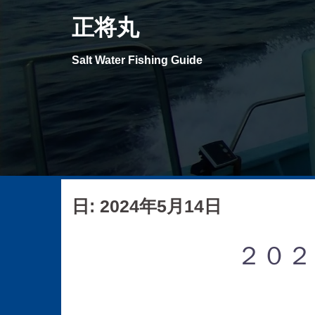
コ
正将丸
ン
テ
Salt Water Fishing Guide
ン
ツ
へ
ス
キ
ッ
プ
日: 2024年5月14日
２０２