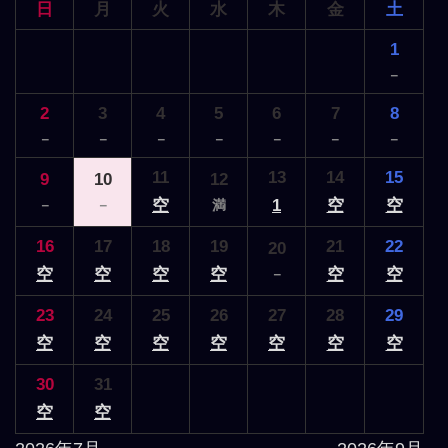
日
月
火
水
木
金
土
1
－
2
3
4
5
6
7
8
－
－
－
－
－
－
－
11
13
14
15
9
10
12
空
1
空
空
－
－
満
16
17
18
19
21
22
20
空
空
空
空
空
空
－
23
24
25
26
27
28
29
空
空
空
空
空
空
空
30
31
空
空