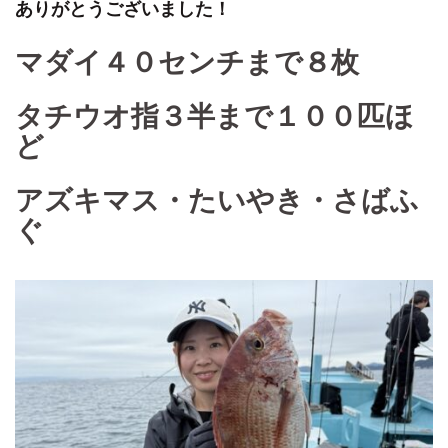
ありがとうございました！
マダイ４０センチまで８枚
タチウオ指３半まで１００匹ほ
ど
アズキマス・たいやき・さばふ
ぐ