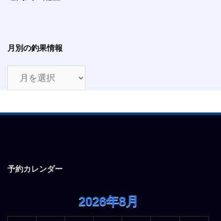
月別の釣果情報
月
別
の
釣
果
情
報
予約カレンダー
2026年8月