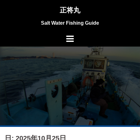
コ
正将丸
ン
テ
Salt Water Fishing Guide
ン
ツ
へ
ス
キ
ッ
プ
日: 2025年10月25日