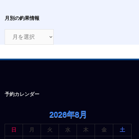
月別の釣果情報
月
別
の
釣
果
情
報
予約カレンダー
2026年8月
日
月
火
水
木
金
土