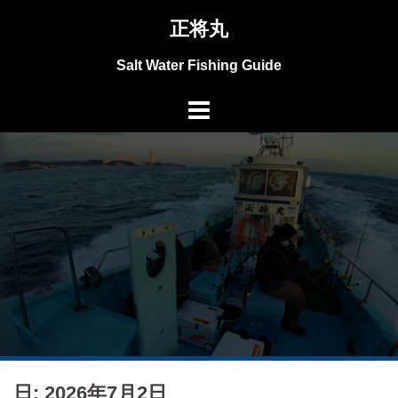
コ
正将丸
ン
テ
Salt Water Fishing Guide
ン
ツ
へ
ス
キ
ッ
プ
日: 2026年7月2日