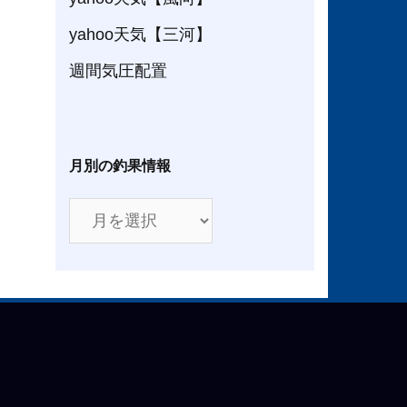
yahoo天気【三河】
週間気圧配置
月別の釣果情報
月
別
の
釣
果
情
報