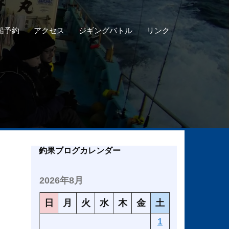
船予約
アクセス
ジギングバトル
リンク
釣果ブログカレンダー
2026年8月
日
月
火
水
木
金
土
1