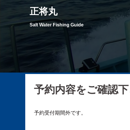
コ
正将丸
ン
テ
Salt Water Fishing Guide
ン
ツ
へ
ス
キ
ッ
プ
予約内容をご確認下
予約受付期間外です。