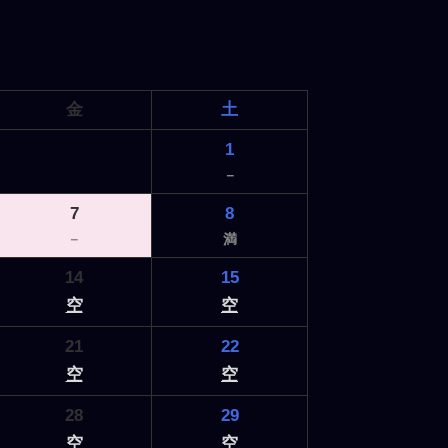
金
土
1
－
7
8
－
満
14
15
空
空
21
22
空
空
28
29
空
空