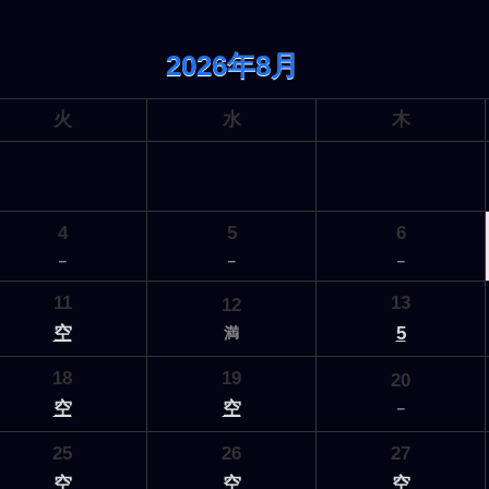
2026年8月
火
水
木
4
5
6
－
－
－
11
13
12
空
5
満
18
19
20
空
空
－
25
26
27
空
空
空