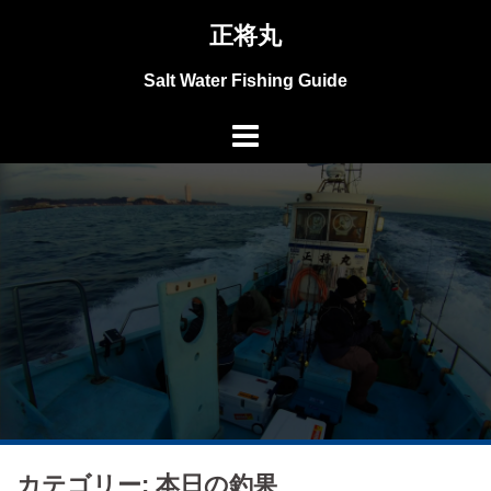
コ
正将丸
ン
テ
Salt Water Fishing Guide
ン
ツ
へ
ス
キ
ッ
プ
カテゴリー: 本日の釣果