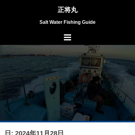
コ
正将丸
ン
テ
Salt Water Fishing Guide
ン
ツ
へ
ス
キ
ッ
プ
日: 2024年11月28日