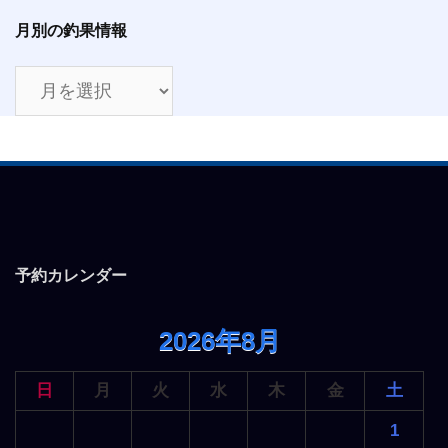
月別の釣果情報
月
別
の
釣
果
情
報
予約カレンダー
2026年8月
日
月
火
水
木
金
土
1