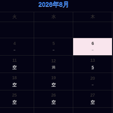
2026年8月
火
水
木
4
5
6
－
－
－
11
13
12
空
5
満
18
19
20
空
空
－
25
26
27
空
空
空