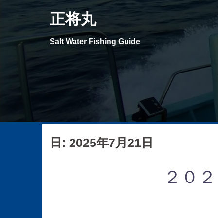
コ
正将丸
ン
テ
Salt Water Fishing Guide
ン
ツ
へ
ス
キ
ッ
プ
日: 2025年7月21日
２０２