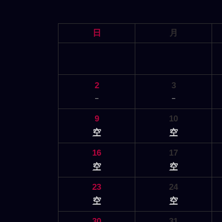
日
月
2
3
－
－
9
10
空
空
16
17
空
空
23
24
空
空
30
31