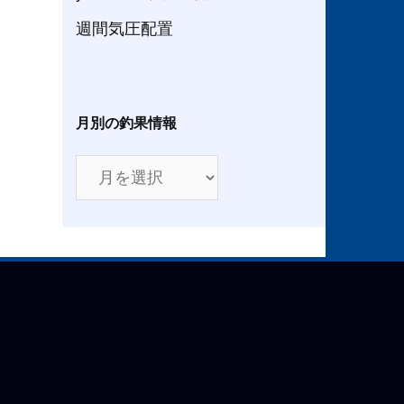
週間気圧配置
月別の釣果情報
月
別
の
釣
果
情
報