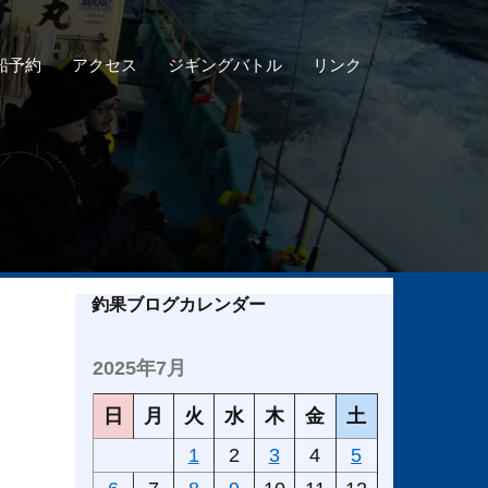
船予約
アクセス
ジギングバトル
リンク
釣果ブログカレンダー
2025年7月
日
月
火
水
木
金
土
1
2
3
4
5