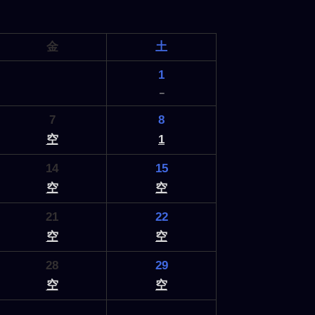
金
土
1
－
7
8
空
1
14
15
空
空
21
22
空
空
28
29
空
空