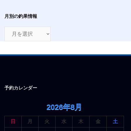
月別の釣果情報
月
別
の
釣
果
情
報
予約カレンダー
2026年8月
日
月
火
水
木
金
土