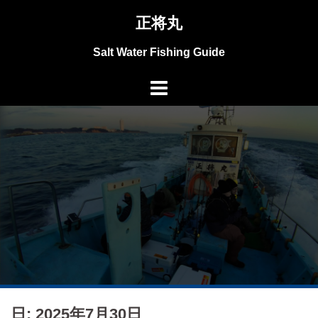
コ
正将丸
ン
テ
Salt Water Fishing Guide
ン
ツ
へ
ス
キ
ッ
プ
日: 2025年7月30日